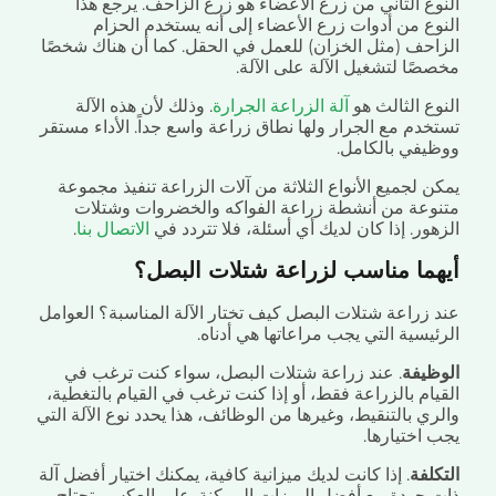
وع الثاني من زرع الأعضاء هو زرع الزاحف. يرجع هذا
وع من أدوات زرع الأعضاء إلى أنه يستخدم الحزام
احف (مثل الخزان) للعمل في الحقل. كما أن هناك شخصًا
صًا لتشغيل الآلة على الآلة.
وع الثالث هو
آلة الزراعة الجرارة
. وذلك لأن هذه الآلة
خدم مع الجرار ولها نطاق زراعة واسع جداً. الأداء مستقر
يفي بالكامل.
 لجميع الأنواع الثلاثة من آلات الزراعة تنفيذ مجموعة
وعة من أنشطة زراعة الفواكه والخضروات وشتلات
ور. إذا كان لديك أي أسئلة، فلا تتردد في
الاتصال بنا
.
ما مناسب لزراعة شتلات البصل؟
 زراعة شتلات البصل كيف تختار الآلة المناسبة؟ العوامل
يسية التي يجب مراعاتها هي أدناه.
ظيفة
. عند زراعة شتلات البصل، سواء كنت ترغب في
ام بالزراعة فقط، أو إذا كنت ترغب في القيام بالتغطية،
ي بالتنقيط، وغيرها من الوظائف، هذا يحدد نوع الآلة التي
 اختيارها.
لفة
. إذا كانت لديك ميزانية كافية، يمكنك اختيار أفضل آلة
 جودة مع أفضل الميزات الممكنة. على العكس، تحتاج