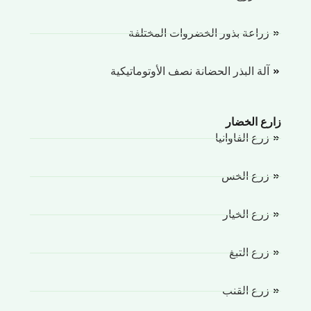
زراعة بذور الخضروات المختلفة
آلة البذر الحضانة نصف الأوتوماتيكية
رع الخضار
زرع الفاوانيا
زرع الخس
زرع الخيار
زرع التبغ
زرع القنب