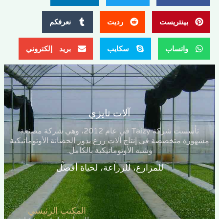
بينتريست
رديت
نعرفكم
واتساب
سكايب
بريد إلكتروني
آلات تايزي
تأسست شركة Taizy في عام 2012، وهي شركة مصنعة
ة متخصصة في إنتاج آلات زرع بذور الحضانة الأوتوماتيكية
وشبه الأوتوماتيكية بالكامل.
للمزارع، للزراعة، لحياة أفضل
المكتب الرئيسي