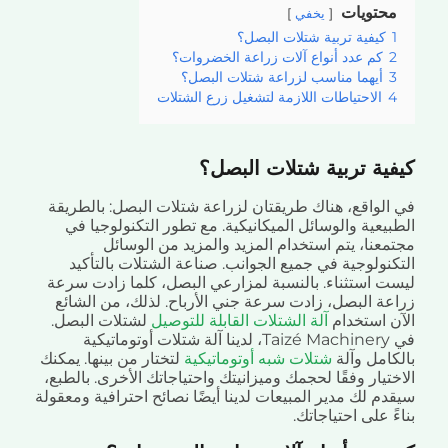
حتويات
يخفي
كيفية تربية شتلات البصل؟
كم عدد أنواع آلات زراعة الخضروات؟
أيهما مناسب لزراعة شتلات البصل؟
الاحتياطات اللازمة لتشغيل زرع الشتلات
ية تربية شتلات البصل؟
الواقع، هناك طريقتان لزراعة شتلات البصل: بالطريقة
يعية والوسائل الميكانيكية. مع تطور التكنولوجيا في
معنا، يتم استخدام المزيد والمزيد من الوسائل
كنولوجية في جميع الجوانب. صناعة الشتلات بالتأكيد
ت استثناء. بالنسبة لمزارعي البصل، كلما زادت سرعة
عة البصل، زادت سرعة جني الأرباح. لذلك، من الشائع
ن استخدام
آلة الشتلات القابلة للتوصيل
لشتلات البصل.
في Taizé Machinery، لدينا آلة شتلات أوتوماتيكية
كامل وآلة
شتلات شبه أوتوماتيكية
لتختار من بينها. يمكنك
تيار وفقًا لحجمك وميزانيتك واحتياجاتك الأخرى. بالطبع،
دم لك مدير المبيعات لدينا أيضًا نصائح احترافية ومعقولة
ً على احتياجاتك.