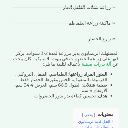
زراعة شتلات الفلفل الحار
ماكينة زراعة الطماطم
زارع الخضار
المستهلك الزيمبابوي يدير مزرعة لمدة 2-3 سنوات، يركز
ا على زراعة الخضروات في بيوت بلاستيكية. كان يبحث
آلة بذرات صينية
لأعماله لتلبية ما يلي:
البذور المراد زراعتها
: الطماطم، الفلفل، البروكلي،
القرنبيط، الملفوف، الخس وغيرها، الخضار فقط
صينية شتلات
: الطول 66.8 سم، العرض 34.4 سم،
الارتفاع 6 سم
هدف
: تحسين كفاءة بذر بذور الخضروات
حتويات
يخفي
الحل لدينا لزيمبابوي
نتطلع إلى طلبك!