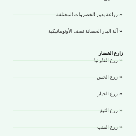
زراعة بذور الخضروات المختلفة
آلة البذر الحضانة نصف الأوتوماتيكية
رع الخضار
زرع الفاوانيا
زرع الخس
زرع الخيار
زرع التبغ
زرع القنب