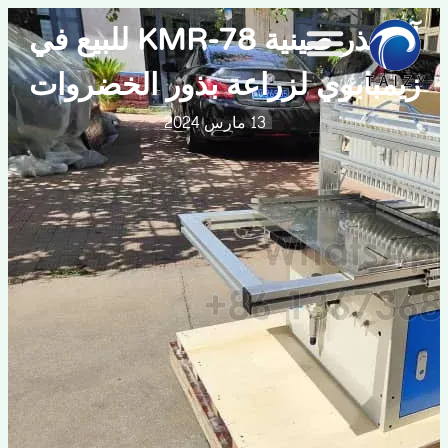
آلة بذر صينية KMR-78 للبيع في
مبابوي لزراعة بذور الخضروات
13 مارس 2024