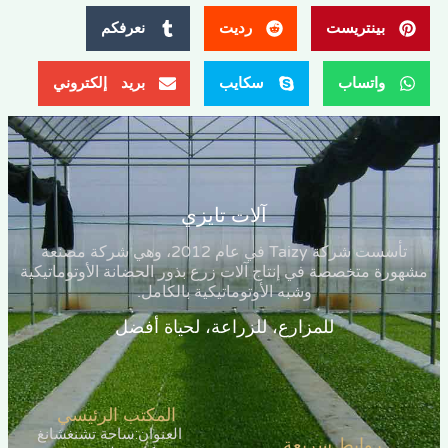
بينتريست
رديت
نعرفكم
واتساب
سكايب
بريد إلكتروني
آلات تايزي
تأسست شركة Taizy في عام 2012، وهي شركة مصنعة
ة متخصصة في إنتاج آلات زرع بذور الحضانة الأوتوماتيكية
وشبه الأوتوماتيكية بالكامل.
للمزارع، للزراعة، لحياة أفضل
المكتب الرئيسي
العنوان:ساحة تشنغشانغ
روابط سريعة