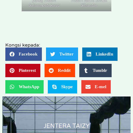
pakej mesin
mesin sedia untuk
dalam peti kayu
dihantar
Kongsi kepada:
Facebook
Twitter
LinkedIn
Pinterest
Reddit
Tumblr
WhatsApp
Skype
E-mel
JENTERA TAIZY