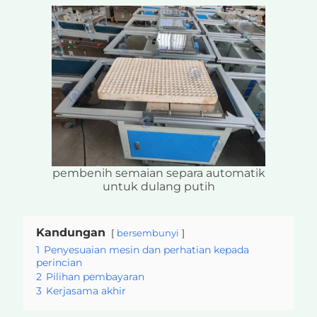
pembenih semaian separa automatik
untuk dulang putih
Kandungan
bersembunyi
1
Penyesuaian mesin dan perhatian kepada
perincian
2
Pilihan pembayaran
3
Kerjasama akhir