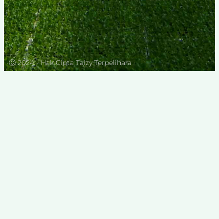
Ⓒ 2024 - Hak Cipta Taizy Terpelihara