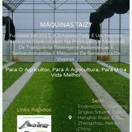
MÁQUINAS TAIZY
Fundada Em 2012, A Empresa Taizy É Um Famoso
Fabricante Especializado Na Produção De Máquinas
De Transplante Totalmente Automáticas E
Semiautomáticas E Máquinas De Semeadura De
Viveiros.
Para O Agricultor, Para A Agricultura, Para Uma
Vida Melhor
Sede
Endereço:Zhengshang
Links Rápidos
Jingkai Square, East
Hanghai Road, ETDZ,
Zhengzhou, Henan,
China