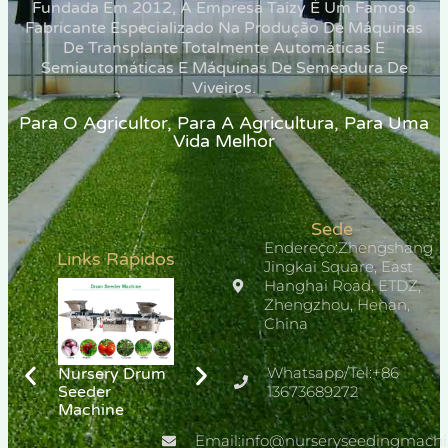
Fundada Em 2012, A Empresa Taizy É Um Famoso
Fabricante Especializado Na Produção De Máquinas
De Transplante Totalmente Automáticas E
Semiautomáticas E Máquinas De Semeadura De
Viveiros.
Para O Agricultor, Para A Agricultura, Para Uma
Vida Melhor
Sede
Endereço:Zhengshang
Links Rápidos
Jingkai Square, East
Hanghai Road, ETDZ,
Zhengzhou, Henan,
China
Bandejas de
Mudas para
Whatsapp/Tel:+86
Nursery Drum
PLC
Sementes de
Seeder
13673689272
Greenhouse
Flores e
Machine
Tray Needle
Vegetais
Seeder
Email:info@nurseryseedingmach