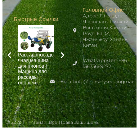
Головной Офис
Адрес: Площадь
Быстрые Ссылки
Чжэншан Цзинкай,
Восточная Ханхай-
Роуд, ETDZ,
Чжэнчжоу, Хэнань,
Китай
Рассадопосадо
Рассадопосадо
Полуавтоматич
чная машина
чная машина
Whatsapp/Тел: +86
еская сеялка
для пионов |
для рассады
для
13673689272
Машина для
лука,
питомников на
рассады
помидоров и
продажу
Email:info@nurseryseedingmach
овощей
капусты
Ⓒ 2024 Г. — Тайзи. Все Права Защищены.