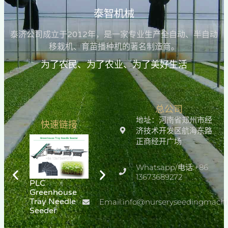
泰智机械
泰济公司成立于2012年，是一家专业生产全自动、半自动
移栽机、育苗播种机的著名制造商。
为了农民、为了农业、为了美好生活
总公司
地址：河南省郑州市经
快速链接
济技术开发区航海东路
正商经开广场
Whatsapp/电话:+86
13673689272
PLC
蔬菜育苗育苗机
温室播种蔬菜育
Greenhouse
苗播种机
Tray Needle
Email:info@nurseryseedingmach
Seeder