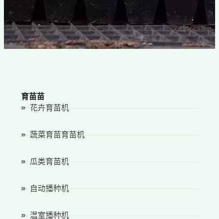
育苗苗
花卉育苗机
蔬菜育苗育苗机
瓜类育苗机
自动播种机
温室播种机