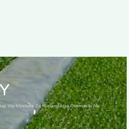
Y
aji Wa Mashine Za Kupandikiza Otomatiki Na