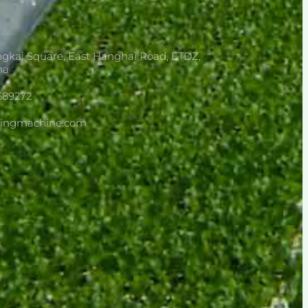
gkai Square, East Hanghai Road, ETDZ,
na
689272
dingmachine.com