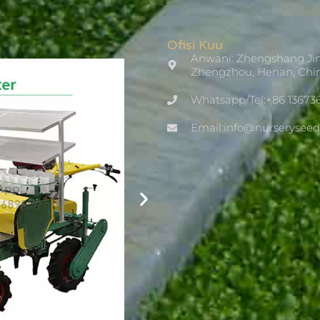
Ofisi Kuu
Anwani: Zhengshang Jin
Zhengzhou, Henan, Chi
Whatsapp/Tel:+86 13673
Email:info@nurserysee