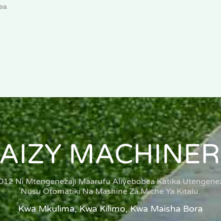
ea
TAIZY MACHINER
012 Ni Mtengenezaji Maarufu Aliyebobea Katika Utengenez
Nusu Otomatiki Na Mashine Za Miche Ya Kitalu.
Kwa Mkulima, Kwa Kilimo, Kwa Maisha Bora