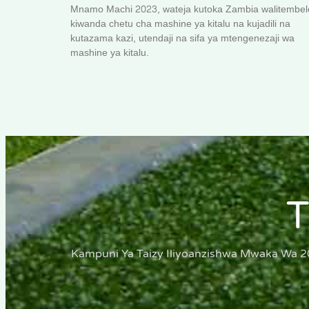
Mnamo Machi 2023, wateja kutoka Zambia walitembel
kiwanda chetu cha mashine ya kitalu na kujadili na
kutazama kazi, utendaji na sifa ya mtengenezaji wa
mashine ya kitalu.
Kampuni Ya Taizy Iliyoanzishwa Mwaka Wa 2