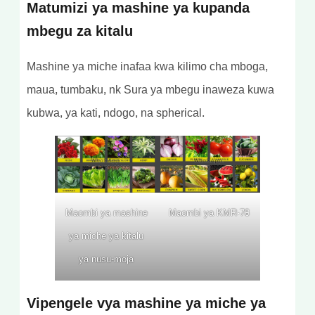
Matumizi ya mashine ya kupanda
mbegu za kitalu
Mashine ya miche inafaa kwa kilimo cha mboga,
maua, tumbaku, nk Sura ya mbegu inaweza kuwa
kubwa, ya kati, ndogo, na spherical.
Maombi ya mashine
Maombi ya KMR-78
ya miche ya kitalu
ya nusu-moja
Vipengele vya mashine ya miche ya