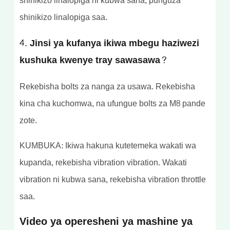
shinikizo linalopiga ni kubwa sana, punguza
shinikizo linalopiga saa.
4. Jinsi ya kufanya ikiwa mbegu haziwezi
kushuka kwenye tray sawasawa?
Rekebisha bolts za nanga za usawa. Rekebisha
kina cha kuchomwa, na ufungue bolts za M8 pande
zote.
KUMBUKA: Ikiwa hakuna kutetemeka wakati wa
kupanda, rekebisha vibration vibration. Wakati
vibration ni kubwa sana, rekebisha vibration throttle
saa.
Video ya operesheni ya mashine ya