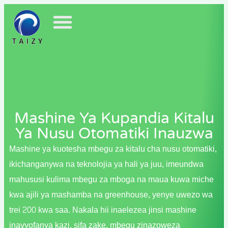
Mashine Ya Kupandia Kitalu
Ya Nusu Otomatiki Inauzwa
Mashine ya kuotesha mbegu za kitalu cha nusu otomatiki,
ikichanganywa na teknolojia ya hali ya juu, imeundwa
mahususi kulima mbegu za mboga na maua kuwa miche
kwa ajili ya mashamba na greenhouse, yenye uwezo wa
trei 200 kwa saa. Nakala hii inaelezea jinsi mashine
inavyofanya kazi, sifa zake, mbegu zinazoweza