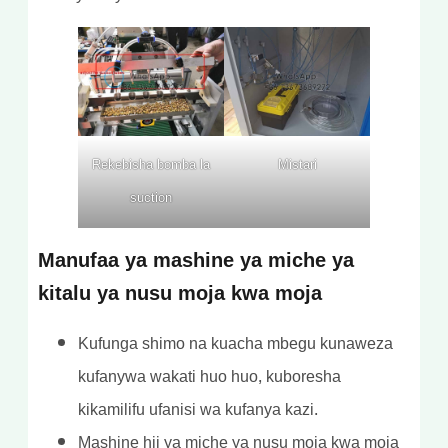
Rekebisha bomba la
Mistari
suction
Manufaa ya mashine ya miche ya
kitalu ya nusu moja kwa moja
Kufunga shimo na kuacha mbegu kunaweza
kufanywa wakati huo huo, kuboresha
kikamilifu ufanisi wa kufanya kazi.
Mashine hii ya miche ya nusu moja kwa moja