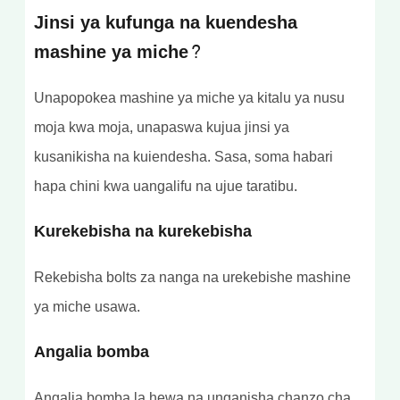
Jinsi ya kufunga na kuendesha
mashine ya miche?
Unapopokea mashine ya miche ya kitalu ya nusu
moja kwa moja, unapaswa kujua jinsi ya
kusanikisha na kuiendesha. Sasa, soma habari
hapa chini kwa uangalifu na ujue taratibu.
Kurekebisha na kurekebisha
Rekebisha bolts za nanga na urekebishe mashine
ya miche usawa.
Angalia bomba
Angalia bomba la hewa na unganisha chanzo cha