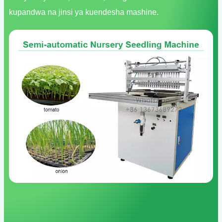
kupandwa na jinsi ya kuendesha mashine.