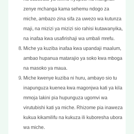
zenye mchanga kama sehemu ndogo za
miche, ambazo zina sifa za uwezo wa kutunza
maji, na mizizi ya mizizi sio rahisi kutawanyika,
na inafaa kwa usafirishaji wa umbali mrefu.
Miche ya kuziba inafaa kwa upandaji maalum,
ambao hupanua matarajio ya soko kwa mboga
na masoko ya maua.
Miche kwenye kuziba ni huru, ambayo sio tu
inapunguza kuenea kwa magonjwa kati ya kila
mmoja lakini pia hupunguza ugomvi wa
virutubishi kati ya miche. Rhizome pia inaweza
kukua kikamilifu na kukuza ili kuboresha ubora
wa miche.