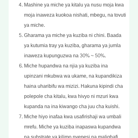
Mashine ya miche ya kitalu ya nusu moja kwa
moja inaweza kuokoa nishati, mbegu, na tovuti
ya miche.
Gharama ya miche ya kuziba ni chini. Baada
ya kutumia tray ya kuziba, gharama ya jumla
inaweza kupunguzwa na 30% ~ 50%.
Miche hupandwa na njia ya kuziba ina
upinzani mkubwa wa ukame, na kupandikiza
haina uharibifu wa mizizi. Hakuna kipindi cha
polepole cha kitalu, kwa hivyo ni mzuri kwa
kupanda na ina kiwango cha juu cha kuishi.
Miche hiyo inafaa kwa usafirishaji wa umbali
mrefu. Miche ya kuziba inapaswa kupandwa
na substrate ya kilimo nyepesi na malighafi