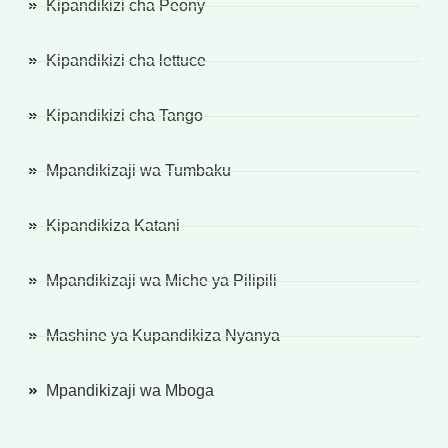
Kipandikizi cha Peony
Kipandikizi cha lettuce
Kipandikizi cha Tango
Mpandikizaji wa Tumbaku
Kipandikiza Katani
Mpandikizaji wa Miche ya Pilipili
Mashine ya Kupandikiza Nyanya
Mpandikizaji wa Mboga