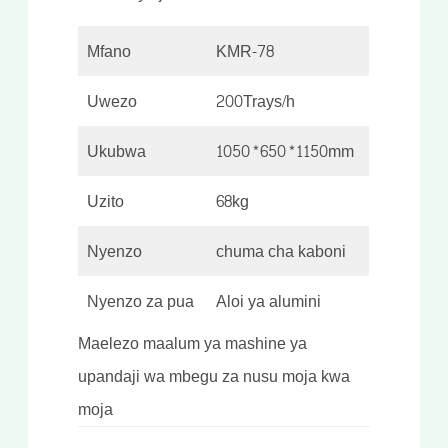
Mfano
KMR-78
Uwezo
200Trays/h
Ukubwa
1050*650*1150mm
Uzito
68kg
Nyenzo
chuma cha kaboni
Nyenzo za pua
Aloi ya alumini
Maelezo maalum ya mashine ya
upandaji wa mbegu za nusu moja kwa
moja