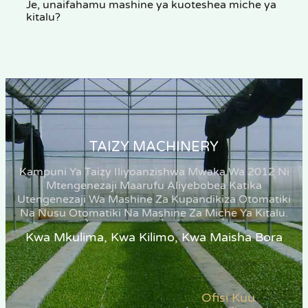
Je, unaifahamu mashine ya kuoteshea miche ya
kitalu?
TAIZY MACHINERY
Kampuni Ya Taizy Iliyoanzishwa Mwaka Wa 2012 Ni
Mtengenezaji Maarufu Aliyebobea Katika
Utengenezaji Wa Mashine Za Kupandikiza Otomatiki
Na Nusu Otomatiki Na Mashine Za Miche Ya Kitalu.
Kwa Mkulima, Kwa Kilimo, Kwa Maisha Bora
Ofisi Kuu