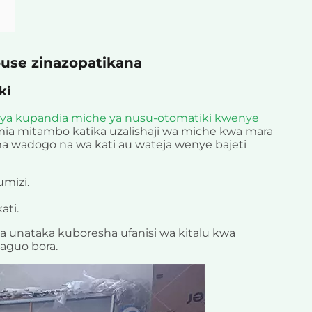
use zinazopatikana
ki
 ya kupandia miche ya nusu-otomatiki kwenye
ia mitambo katika uzalishaji wa miche kwa mara
ma wadogo na wa kati au wateja wenye bajeti
umizi.
ati.
a unataka kuboresha ufanisi wa kitalu kwa
haguo bora.