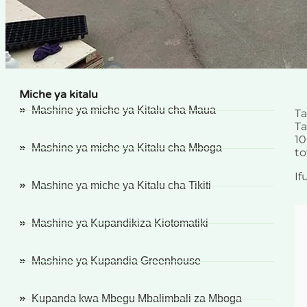
Miche ya kitalu
Mashine ya miche ya Kitalu cha Maua
Ta
Ta
10
Mashine ya miche ya Kitalu cha Mboga
to
If
Mashine ya miche ya Kitalu cha Tikiti
Mashine ya Kupandikiza Kiotomatiki
Mashine ya Kupandia Greenhouse
Kupanda kwa Mbegu Mbalimbali za Mboga