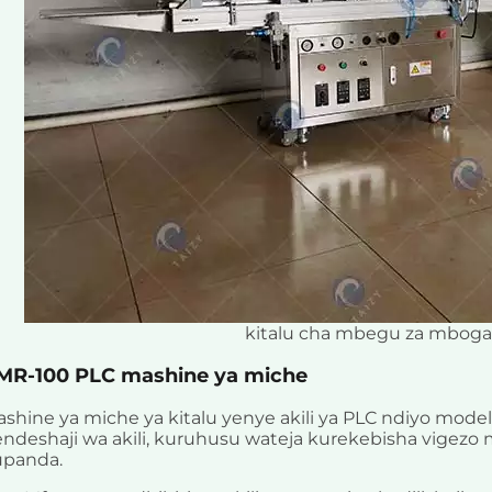
kitalu cha mbegu za mboga
MR-100 PLC mashine ya miche
shine ya miche ya kitalu yenye akili ya PLC ndiyo model
ndeshaji wa akili, kuruhusu wateja kurekebisha vigezo
upanda.