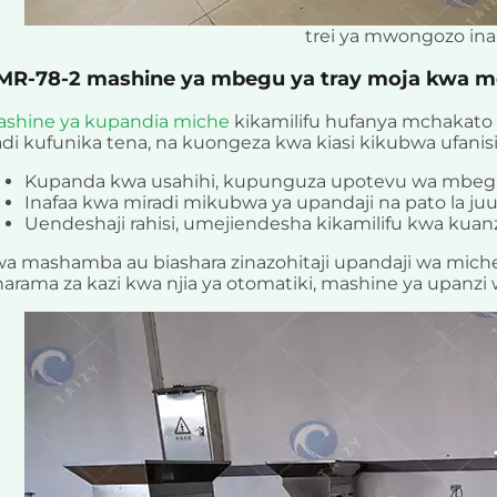
trei ya mwongozo in
MR-78-2 mashine ya mbegu ya tray moja kwa m
ashine ya kupandia miche
kikamilifu hufanya mchakato
di kufunika tena, na kuongeza kwa kiasi kikubwa ufanisi
Kupanda kwa usahihi, kupunguza upotevu wa mbeg
Inafaa kwa miradi mikubwa ya upandaji na pato la juu l
Uendeshaji rahisi, umejiendesha kikamilifu kwa kuan
a mashamba au biashara zinazohitaji upandaji wa mi
arama za kazi kwa njia ya otomatiki, mashine ya upanzi 