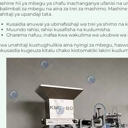
shine hii ya mbegu ya chafu inachanganya ufanisi na 
alimbali za mbegu na aina za trei za mashimo. Mashine 
hitaji ya upandaji tata.
Kusaidia anuwai ya ubinafsishaji wa trei ya shimo na k
Muundo rahisi, rahisi kusafisha na kudumisha.
Gharama nafuu, inafaa kwa wakulima wa ukubwa wa k
iwa unahitaji kushughulikia aina nyingi za mbegu, hasw
kusaidia kugeuza kitalu chako kiotomatiki lakini kudum