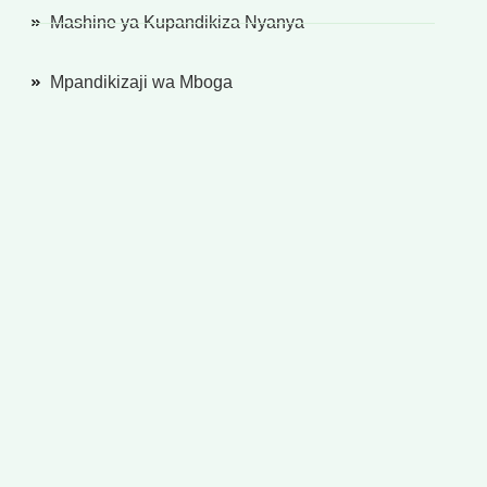
Mashine ya Kupandikiza Nyanya
Mpandikizaji wa Mboga