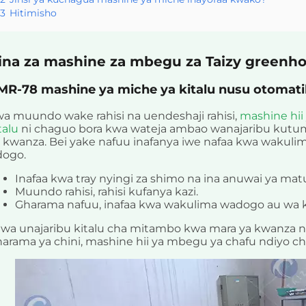
3
Hitimisho
ina za mashine za mbegu za Taizy greenho
MR-78 mashine ya miche ya kitalu nusu otomati
a muundo wake rahisi na uendeshaji rahisi,
mashine hii
talu
ni chaguo bora kwa wateja ambao wanajaribu kutum
 kwanza. Bei yake nafuu inafanya iwe nafaa kwa wakuli
dogo.
Inafaa kwa tray nyingi za shimo na ina anuwai ya mat
Muundo rahisi, rahisi kufanya kazi.
Gharama nafuu, inafaa kwa wakulima wadogo au wa k
iwa unajaribu kitalu cha mitambo kwa mara ya kwanza n
arama ya chini, mashine hii ya mbegu ya chafu ndiyo c