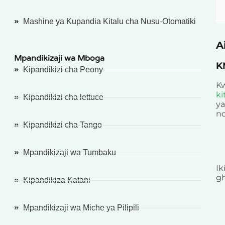
Mashine ya Kupandia Kitalu cha Nusu-Otomatiki
A
Mpandikizaji wa Mboga
K
Kipandikizi cha Peony
Kw
Kipandikizi cha lettuce
ki
ya
n
Kipandikizi cha Tango
Mpandikizaji wa Tumbaku
Ik
Kipandikiza Katani
gh
Mpandikizaji wa Miche ya Pilipili