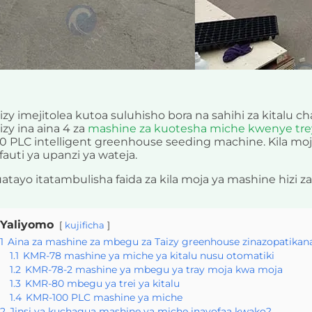
izy imejitolea kutoa suluhisho bora na sahihi za kitalu
izy ina aina 4 za
mashine za kuotesha miche kwenye tre
0 PLC intelligent greenhouse seeding machine. Kila moja
fauti ya upanzi ya wateja.
uatayo itatambulisha faida za kila moja ya mashine hizi 
Yaliyomo
kujificha
1
Aina za mashine za mbegu za Taizy greenhouse zinazopatikan
1.1
KMR-78 mashine ya miche ya kitalu nusu otomatiki
1.2
KMR-78-2 mashine ya mbegu ya tray moja kwa moja
1.3
KMR-80 mbegu ya trei ya kitalu
1.4
KMR-100 PLC mashine ya miche
2
Jinsi ya kuchagua mashine ya miche inayofaa kwako?