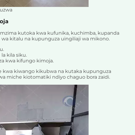
auzwa
oja
 mzima kutoka kwa kufunika, kuchimba, kupanda
 wa kitalu na kupunguza uingiliaji wa mikono.
u.
a kila siku.
za kwa kifungo kimoja.
che kwa kiwango kikubwa na kutaka kupunguza
wa miche kiotomatiki ndiyo chaguo bora zaidi.