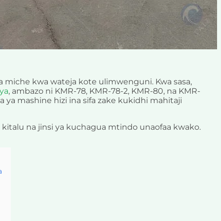
 cha miche kwa wateja kote ulimwenguni. Kwa sasa,
ya
, ambazo ni KMR-78, KMR-78-2, KMR-80, na KMR-
 ya mashine hizi ina sifa zake kukidhi mahitaji
za kitalu na jinsi ya kuchagua mtindo unaofaa kwako.
a