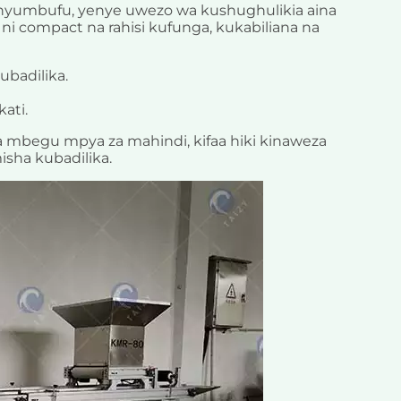
unyumbufu, yenye uwezo wa kushughulikia aina
ni compact na rahisi kufunga, kukabiliana na
ubadilika.
ati.
a mbegu mpya za mahindi, kifaa hiki kinaweza
isha kubadilika.