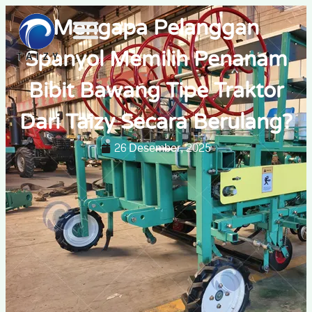
Mengapa Pelanggan
Spanyol Memilih Penanam
Bibit Bawang Tipe Traktor
Dari Taizy Secara Berulang?
26 Desember, 2025