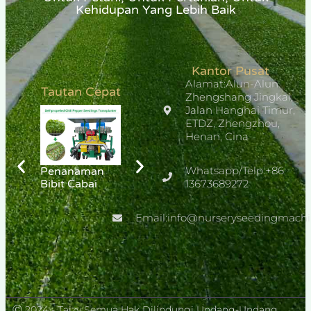
Kehidupan Yang Lebih Baik
Kantor Pusat
Alamat:Alun-Alun
Tautan Cepat
Zhengshang Jingkai,
Jalan Hanghai Timur,
ETDZ, Zhengzhou,
Henan, Cina
Whatsapp/Telp:+86
Penanaman
Penanaman
Transplantasi
Bibit Cabai
Mentimun
13673689272
Rami
Email:info@nurseryseedingmach
Ⓒ 2024 - Taizy Semua Hak Dilindungi Undang-Undang