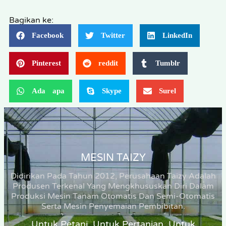
Bagikan ke:
Facebook
Twitter
LinkedIn
Pinterest
reddit
Tumblr
Ada apa
Skype
Surel
MESIN TAIZY
Didirikan Pada Tahun 2012, Perusahaan Taizy Adalah
Produsen Terkenal Yang Mengkhususkan Diri Dalam
Produksi Mesin Tanam Otomatis Dan Semi-Otomatis
Serta Mesin Penyemaian Pembibitan.
Untuk Petani, Untuk Pertanian, Untuk